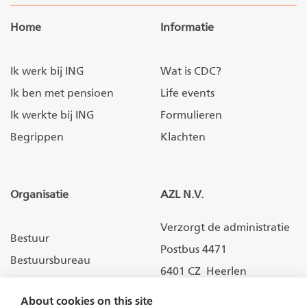
Home
Informatie
Ik werk bij ING
Wat is CDC?
Ik ben met pensioen
Life events
Ik werkte bij ING
Formulieren
Begrippen
Klachten
Organisatie
AZL N.V.
Verzorgt de administratie
Bestuur
Postbus 4471
Bestuursbureau
6401 CZ Heerlen
Toezicht
About cookies on this site
Fondsdocumenten